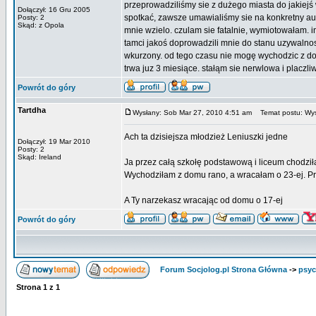
przeprowadziliśmy sie z dużego miasta do jakiejś 
Dołączył: 16 Gru 2005
spotkać, zawsze umawialiśmy sie na konkretny au
Posty: 2
Skąd: z Opola
mnie wzielo. czulam sie fatalnie, wymiotowałam. 
tamci jakoś doprowadzili mnie do stanu uzywalnosc
wkurzony. od tego czasu nie mogę wychodzic z dom
trwa juz 3 miesiące. stałąm sie nerwlowa i placzli
Powrót do góry
Tartdha
Wysłany: Sob Mar 27, 2010 4:51 am
Temat postu: Wys
Ach ta dzisiejsza młodzież Leniuszki jedne
Dołączył: 19 Mar 2010
Posty: 2
Skąd: Ireland
Ja przez całą szkołę podstawową i liceum chodzi
Wychodziłam z domu rano, a wracałam o 23-ej. Prz
A Ty narzekasz wracając od domu o 17-ej
Powrót do góry
Forum Socjolog.pl Strona Główna
->
psyc
Strona
1
z
1