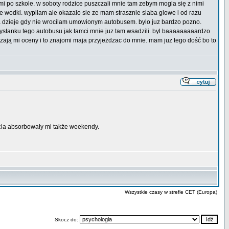
ymi po szkole. w soboty rodzice puszczali mnie tam zebym mogla się z nimi
wodki. wypilam ale okazalo sie ze mam strasznie slaba glowe i od razu
mna dzieje gdy nie wrocilam umowionym autobusem. bylo juz bardzo pozno.
rzystanku tego autobusu jak tamci mnie juz tam wsadzili. byl baaaaaaaaardzo
ają mi oceny i to znajomi maja przyjeżdzac do mnie. mam juz tego dość bo to
ęcia absorbowały mi także weekendy.
Wszystkie czasy w strefie CET (Europa)
Skocz do: