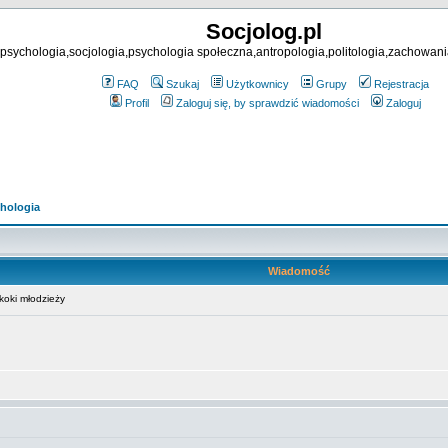
Socjolog.pl
psychologia,socjologia,psychologia społeczna,antropologia,politologia,zachowani
FAQ
Szukaj
Użytkownicy
Grupy
Rejestracja
Profil
Zaloguj się, by sprawdzić wiadomości
Zaloguj
hologia
Wiadomość
oki młodzieży