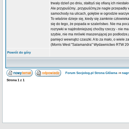
trwały dzień po dniu, stałbyś się ofiarą ich niesta
Ale przypuśćmy...przypuśćmy,że nagle przepadły wszy
samochody na ulicach, gołębie w ogrodzie warzywn
To właśnie dzieje się, kiedy się zamknie człowie
się do tego, że popada w szaleństwo. Nie ma poczu
rozrywki w najdrobniejszej choćby rzeczy - nie m
szybie, nie ma mrówki maszerującej po podłodze,n
pamięci wewnątrz czaszki. A to za mało, o wiele z
(Morris West "Salamandra" Wydawnictwo RTW 20
Powrót do góry
Forum Socjolog.pl Strona Główna
->
nagr
Strona
1
z
1