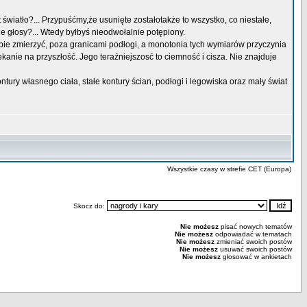
t światło?... Przypuśćmy,że usunięte zostałotakże to wszystko, co niestałe,
 głosy?... Wtedy byłbyś nieodwołalnie potępiony.
ebie zmierzyć, poza granicami podłogi, a monotonia tych wymiarów przyczynia
kanie na przyszłość. Jego teraźniejszosć to ciemność i cisza. Nie znajduje
ry własnego ciała, stałe kontury ścian, podłogi i legowiska oraz mały świat
Wszystkie czasy w strefie CET (Europa)
Skocz do:
Nie możesz
pisać nowych tematów
Nie możesz
odpowiadać w tematach
Nie możesz
zmieniać swoich postów
Nie możesz
usuwać swoich postów
Nie możesz
głosować w ankietach