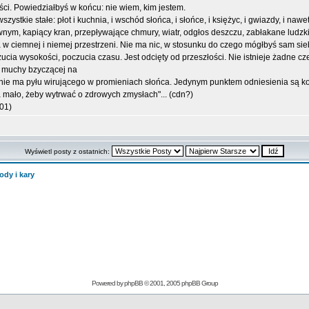
łości. Powiedziałbyś w końcu: nie wiem, kim jestem.
stkie stałe: płot i kuchnia, i wschód słońca, i słońce, i księżyc, i gwiazdy, i nawe
ym, kapiący kran, przepływające chmury, wiatr, odgłos deszczu, zabłakane ludzkie
ka w ciemnej i niemej przestrzeni. Nie ma nic, w stosunku do czego mógłbyś sam si
cia wysokości, poczucia czasu. Jest odcięty od przeszłości. Nie istnieje żadne cze
a muchy bzyczącej na
ie ma pyłu wirującego w promieniach słońca. Jedynym punktem odniesienia są kontu
a mało, żeby wytrwać o zdrowych zmysłach"... (cdn?)
01)
Wyświetl posty z ostatnich:
ody i kary
Powered by
phpBB
© 2001, 2005 phpBB Group