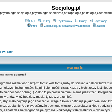
Socjolog.pl
psychologia,socjologia,psychologia społeczna,antropologia,politologia,zachowani
FAQ
Szukaj
Użytkownicy
Grupy
Rejestracja
Profil
Zaloguj się, by sprawdzić wiadomości
Zaloguj
ody i kary
Wiadomość
na i niema przestrzeń
gromną rozmaitość narzędzi tortur: koła tortur,śruby do ściskania palców bicze z 
żniejszych instrumentów. Są nimi ciemność i cisza. Każda z tych rzeczy jest nieob
o nieobecność dobra(...) Piekło to po prostu ciemna i niema przestrzeń. Potępieni
ń tyranów, ty też będziesz musiał tę rzecz zrozumieć.
zbyt mało pojmuje jego znaczenie i wagę. Słownik definiuje je jako "wielkość, któr
e, może zgoła nic. Ale przypuśćmy,że pewnego wieczoru zasypiasz, a kiedy budzisz s
, a znalazłeś sie w ogrodzie pełnym róż. Zniknęłyby stałe wielkości w twoim życi