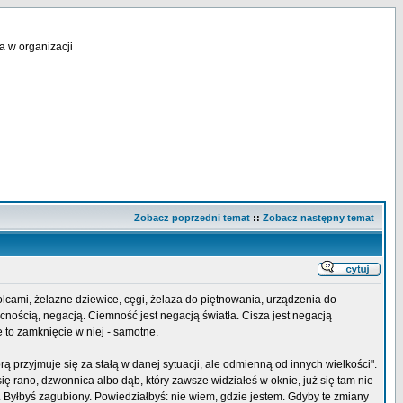
a w organizacji
Zobacz poprzedni temat
::
Zobacz następny temat
kolcami, żelazne dziewice, cęgi, żelaza do piętnowania, urządzenia do
ecnością, negacją. Ciemność jest negacją światła. Cisza jest negacją
e to zamknięcie w niej - samotne.
ą przyjmuje się za stałą w danej sytuacji, ale odmienną od innych wielkości".
ię rano, dzwonnica albo dąb, który zawsze widziałeś w oknie, już się tam nie
u. Byłbyś zagubiony. Powiedziałbyś: nie wiem, gdzie jestem. Gdyby te zmiany