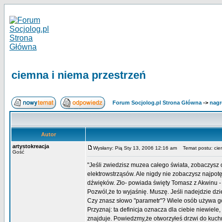
ciemna i niema przestrzeń
Forum Socjolog.pl Strona Główna
->
nagr
Autor
artystokreacja
Wysłany: Pią Sty 13, 2006 12:16 am
Temat postu: ciem
Gość
"Jeśli zwiedzisz muzea całego świata, zobaczysz o
elektrowstrząsów. Ale nigdy nie zobaczysz najpotę
dźwięków. Zło- powiada święty Tomasz z Akwinu - t
Pozwól,że to wyjaśnię. Muszę. Jeśli nadejdzie dzie
Czy znasz słowo "parametr"? Wiele osób używa go, 
Przyznaj: ta definicja oznacza dla ciebie niewiel
znajduje. Powiedzmy,że otworzyłeś drzwi do kuchni