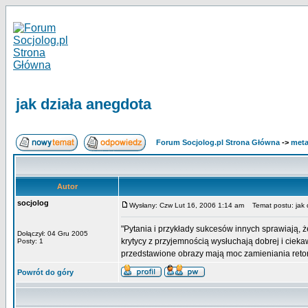
jak działa anegdota
Forum Socjolog.pl Strona Główna
->
meta
Autor
socjolog
Wysłany: Czw Lut 16, 2006 1:14 am
Temat postu: jak 
"Pytania i przykłady sukcesów innych sprawiają,
Dołączył: 04 Gru 2005
krytycy z przyjemnością wysłuchają dobrej i ciek
Posty: 1
przedstawione obrazy mają moc zamieniania reto
Powrót do góry