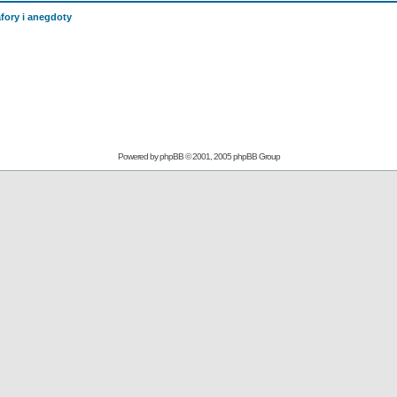
fory i anegdoty
Powered by
phpBB
© 2001, 2005 phpBB Group