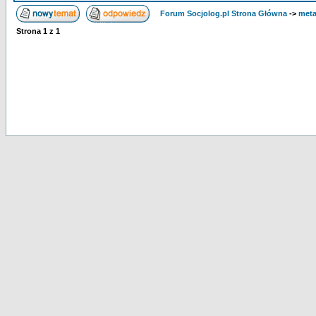
Forum Socjolog.pl Strona Główna
->
meta
Strona
1
z
1