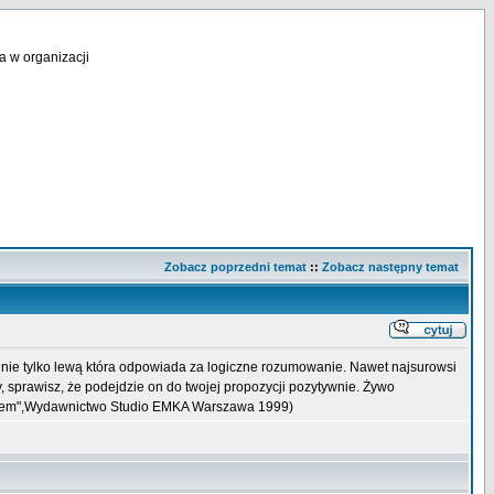
a w organizacji
Zobacz poprzedni temat
::
Zobacz następny temat
 nie tylko lewą która odpowiada za logiczne rozumowanie. Nawet najsurowsi
, sprawisz, że podejdzie on do twojej propozycji pozytywnie. Żywo
zykiem",Wydawnictwo Studio EMKA Warszawa 1999)