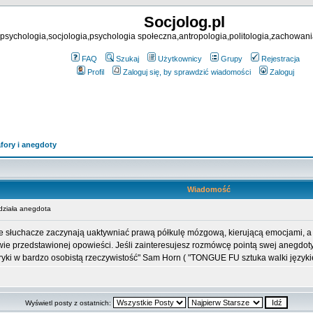
Socjolog.pl
psychologia,socjologia,psychologia społeczna,antropologia,politologia,zachowani
FAQ
Szukaj
Użytkownicy
Grupy
Rejestracja
Profil
Zaloguj się, by sprawdzić wiadomości
Zaloguj
fory i anegdoty
Wiadomość
działa anegdota
 że słuchacze zaczynają uaktywniać prawą półkulę mózgową, kierującą emocjami, a
awie przedstawionej opowieści. Jeśli zainteresujesz rozmówcę pointą swej anegdoty
ryki w bardzo osobistą rzeczywistość" Sam Horn ( "TONGUE FU sztuka walki ję
Wyświetl posty z ostatnich: