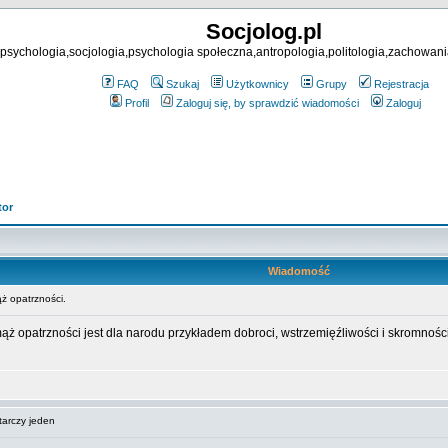
Socjolog.pl
psychologia,socjologia,psychologia społeczna,antropologia,politologia,zachowani
FAQ
Szukaj
Użytkownicy
Grupy
Rejestracja
Profil
Zaloguj się, by sprawdzić wiadomości
Zaloguj
tor
Wiadomość
 opatrzności.
ż opatrzności jest dla narodu przykładem dobroci, wstrzemięźliwości i skromności
arczy jeden