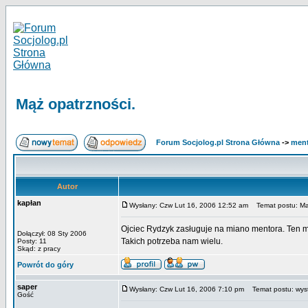
Mąż opatrzności.
Forum Socjolog.pl Strona Główna
->
men
Autor
kapłan
Wysłany: Czw Lut 16, 2006 12:52 am
Temat postu: Mąż
Ojciec Rydzyk zasługuje na miano mentora. Ten mą
Dołączył: 08 Sty 2006
Takich potrzeba nam wielu.
Posty: 11
Skąd: z pracy
Powrót do góry
saper
Wysłany: Czw Lut 16, 2006 7:10 pm
Temat postu: wyst
Gość