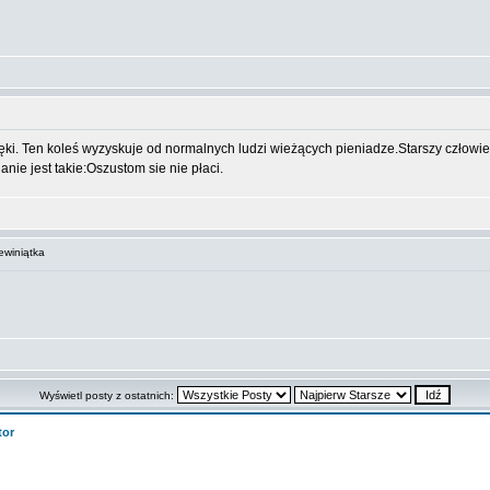
ęki. Ten koleś wyzyskuje od normalnych ludzi wieżących pieniadze.Starszy człowiek m
anie jest takie:Oszustom sie nie płaci.
winiątka
Wyświetl posty z ostatnich:
tor