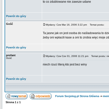
to co zdublowane nie zawsze udane
Powrót do góry
Gość
Wysłany: Czw Mar 16, 2006 3:22 pm
Temat postu:
Ta jasne jak on jest osoba do naśladowania to dzi
żeby oni wpłacili kase a oni to zrobia więc moje zd
Powrót do góry
profant
Wysłany: Czw Cze 01, 2006 11:21 pm
Temat postu: nie
Gość
niech rzuci literą kto jest bez winy
Powrót do góry
Forum Socjolog.pl Strona Główna
->
men
Strona
1
z
1