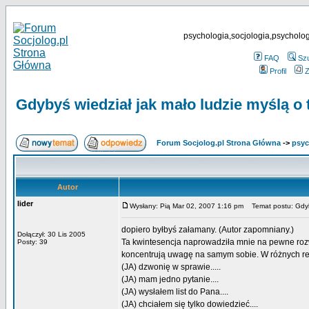
psychologia,socjologia,psycholog
FAQ
Sz
Profil
Z
Gdybyś wiedział jak mało ludzie myślą o t
Forum Socjolog.pl Strona Główna
->
psyc
Autor
lider
Wysłany: Pią Mar 02, 2007 1:16 pm
Temat postu: Gdybyś
dopiero byłbyś załamany. (Autor zapomniany.)
Dołączył: 30 Lis 2005
Ta kwintesencja naprowadziła mnie na pewne rozw
Posty: 39
koncentrują uwagę na samym sobie. W różnych rel
(JA) dzwonię w sprawie.....
(JA) mam jedno pytanie....
(JA) wysłałem list do Pana....
(JA) chciałem się tylko dowiedzieć....