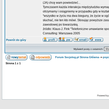
(JA) chcę wam powiedzieć...
Tymczasem każda interakcja międzyludzka wymaga
otrzymamy i osiągniemy w przypadku gdy w kształ
"wszystko w życiu ma dwa bieguny, że życie w ogó
słuchać, nie ten kto mówi. Stosując powyższe za
zawodowej po towarzyską.
źródło: Klaus-J. Fink "Telefoniczne umawianie sp
Consulting: Warszawa 2005
Powrót do góry
Wyświetl posty z ostatnich:
Forum Socjolog.pl Strona Główna
->
psyc
Strona
1
z
1
Powered by