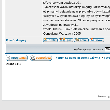
(JA) chcę wam powiedzieć...
Tymczasem każda interakcja międzyludzka wymaga
otrzymamy i osiągniemy w przypadku gdy w kształ
"wszystko w życiu ma dwa bieguny, że życie w ogó
słuchać, nie ten kto mówi. Stosując powyższe za
zawodowej po towarzyską.
źródło: Klaus-J. Fink "Telefoniczne umawianie sp
Consulting: Warszawa 2005
Powrót do góry
Wyświetl posty z ostatnich:
Forum Socjolog.pl Strona Główna
->
psyc
Strona
1
z
1
Powered by