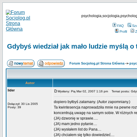
psychologia,socjologia,psycholog
FAQ
Sz
Profil
Z
Gdybyś wiedział jak mało ludzie myślą o t
Forum Socjolog.pl Strona Główna
->
psyc
Autor
lider
Wysłany: Pią Mar 02, 2007 1:16 pm
Temat postu: Gdybyś
dopiero byłbyś załamany. (Autor zapomniany.)
Dołączył: 30 Lis 2005
Ta kwintesencja naprowadziła mnie na pewne rozw
Posty: 39
koncentrują uwagę na samym sobie. W różnych rel
(JA) dzwonię w sprawie.....
(JA) mam jedno pytanie....
(JA) wysłałem list do Pana....
(JA) chciałem się tylko dowiedzieć....