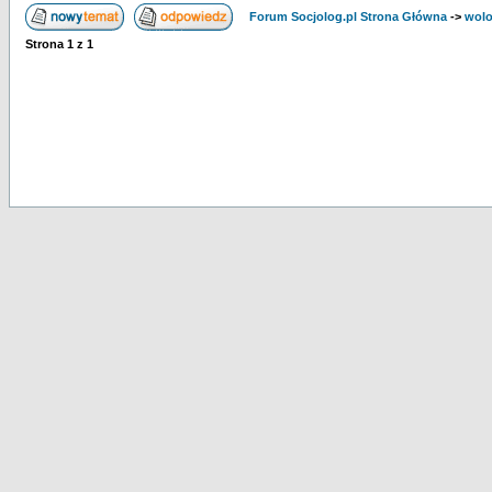
Forum Socjolog.pl Strona Główna
->
wolo
Strona
1
z
1