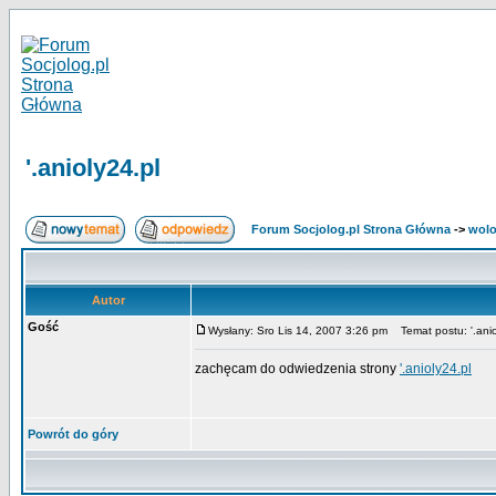
'.anioly24.pl
Forum Socjolog.pl Strona Główna
->
wolo
Autor
Gość
Wysłany: Sro Lis 14, 2007 3:26 pm
Temat postu: '.anio
zachęcam do odwiedzenia strony
'.anioly24.pl
Powrót do góry