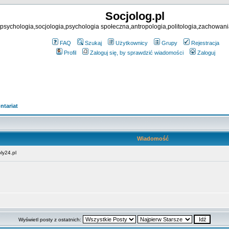
Socjolog.pl
psychologia,socjologia,psychologia społeczna,antropologia,politologia,zachowani
FAQ
Szukaj
Użytkownicy
Grupy
Rejestracja
Profil
Zaloguj się, by sprawdzić wiadomości
Zaloguj
ntariat
Wiadomość
ly24.pl
Wyświetl posty z ostatnich: