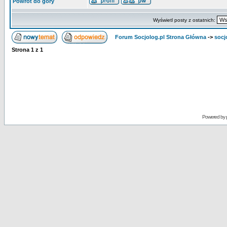
Powrót do góry
Wyświetl posty z ostatnich:
Forum Socjolog.pl Strona Główna
->
socj
Strona
1
z
1
Powered by