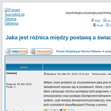
psychologia,socjologia,psycholog
FAQ
Sz
Profil
Z
Jaka jest różnica między postawą a świ
Forum Socjolog.pl Strona Główna
->
socj
Autor
tremwoj
Wysłany: Sro Wrz 05, 2012 12:11 pm
Temat postu: Jaka
Witam, mam problem ze zrozumieniem jaka jest r
Dołączył: 05 Wrz 2012
świadomość wyraża się w postawach. Które z tych 
Posty: 1
które zamazuje różnice pomiędzy tymi pojęciami.
emocjonalne) oraz postawy (komponent behawioraln
system, czyli wiedzę (komponent poznawczy), em
tych rozmaitych klasyfikacjach! Proszę o pomoc