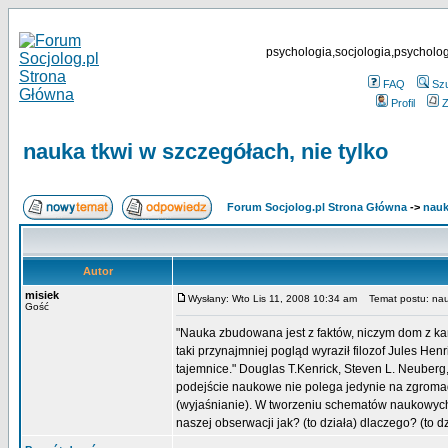
psychologia,socjologia,psycholog
FAQ
Sz
Profil
Z
nauka tkwi w szczegółach, nie tylko
Forum Socjolog.pl Strona Główna
->
nau
Autor
misiek
Wysłany: Wto Lis 11, 2008 10:34 am
Temat postu: nauk
Gość
"Nauka zbudowana jest z faktów, niczym dom z kam
taki przynajmniej pogląd wyraził filozof Jules He
tajemnice." Douglas T.Kenrick, Steven L. Neuberg,
podejście naukowe nie polega jedynie na zgroma
(wyjaśnianie). W tworzeniu schematów naukowych 
naszej obserwacji jak? (to działa) dlaczego? (to dz