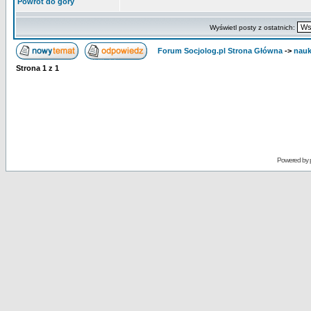
Powrót do góry
Wyświetl posty z ostatnich:
Forum Socjolog.pl Strona Główna
->
nau
Strona
1
z
1
Powered by